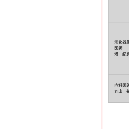
消化器
医師
潘 紀
内科医
丸山 