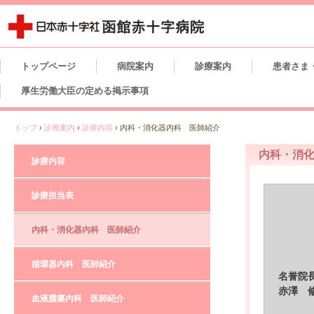
トップページ
病院案内
診療案内
患者さま
厚生労働大臣の定める掲示事項
トップ
›
診療案内
›
診療内容
›
内科・消化器内科 医師紹介
内科・消
診療内容
診療担当表
内科・消化器内科 医師紹介
循環器内科 医師紹介
名誉院
赤澤 
血液腫瘍内科 医師紹介