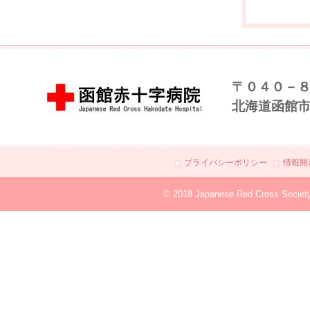
〒０４０－
北海道函館
プライバシーポリシー
情報開
© 2018 Japanese Red Cross Societ