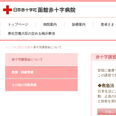
トップページ
病院案内
診療案内
患者さま
厚生労働大臣の定める掲示事項
トップ
›
当院の活動
›
赤十字講習会について
赤十字講
赤十字講習会について
皆様に健康
救護・訓練実績
この講習で
その他の活動実績
◆
救急法
日常生活に
動、止血の
と技術を習
詳細は