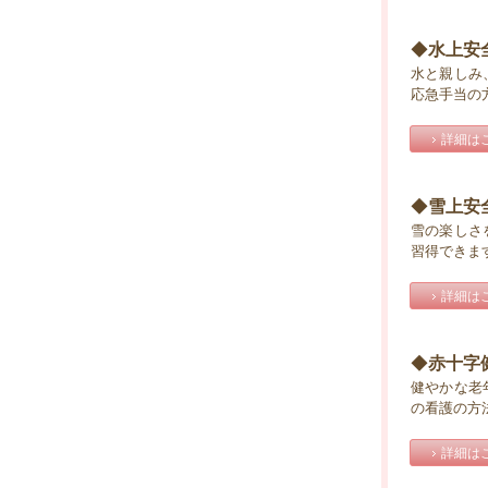
◆
水上安
水と親しみ
応急手当の
詳細は
◆
雪上安
雪の楽しさ
習得できま
詳細は
◆
赤十字
健やかな老
の看護の方
詳細は