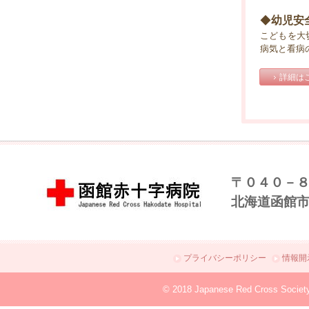
◆
幼児安
こどもを大
病気と看病
詳細は
〒０４０－
北海道函館
プライバシーポリシー
情報開
© 2018 Japanese Red Cross Societ