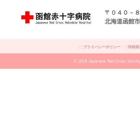
〒０４０－
北海道函館
プライバシーポリシー
情報開
© 2018 Japanese Red Cross Societ