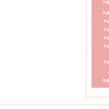
平成
平成
平成
平成
平成
平成
平成
平成