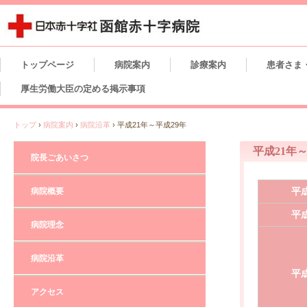
トップページ
病院案内
診療案内
患者さま
厚生労働大臣の定める掲示事項
トップ
›
病院案内
›
病院沿革
›
平成21年～平成29年
平成21年～
院長ごあいさつ
平成
病院概要
平成
病院理念
病院沿革
平成
アクセス