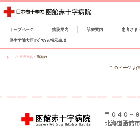
トップページ
病院案内
診療案内
患者さま
厚生労働大臣の定める掲示事項
トップ
›
採用案内
›
薬剤師
このページは作
〒０４０－
北海道函館