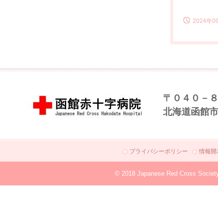
2024年0
〒０４０－
北海道函館
プライバシーポリシー
情報開
© 2018 Japanese Red Cross Societ