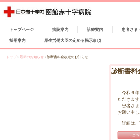
トップページ
病院案内
診療案内
患者さま
採用案内
厚生労働大臣の定める掲示事項
トップ
›
最新のお知らせ
›
診断書料金改定のお知らせ
診断書料
令和６年１
ただきます
患者さま・
お願い申し
詳細は、
こち