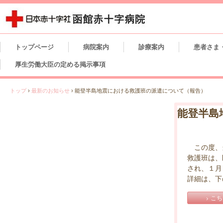
トップページ
病院案内
診療案内
患者さま
厚生労働大臣の定める掲示事項
トップ
›
最新のお知らせ
›
能登半島地震における救護班の派遣について（報告）
能登半島
この度、当
救護班は、
され、１月
詳細は、下
こち