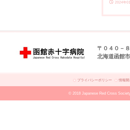
2024年0
〒０４０－
北海道函館
プライバシーポリシー
情報開
© 2018 Japanese Red Cross Societ